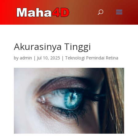
Akurasinya Tinggi
by
admin
|
Jul 10, 2025
|
Teknologi Pemindai Retina