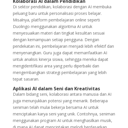
Kolaborasi AI dalam Pendidikan
Di sektor pendidikan, kolaborasi dengan AI membuka
peluang baru untuk personalisasi proses belajar.
Misalnya, platform pembelajaran online seperti
Duolingo menggunakan algoritma AI untuk
menyesuaikan materi dan tingkat kesulitan sesuai
dengan kemampuan setiap pengguna. Dengan
pendekatan ini, pembelajaran menjadi lebih efektif dan
menyenangkan. Guru juga dapat memanfaatkan AI
untuk analisis kinerja siswa, sehingga mereka dapat
mengidentifikasi area yang perlu diperbaiki dan
mengembangkan strategi pembelajaran yang lebih
tepat sasaran.
Aplikasi AI dalam Seni dan Kreativitas
Dalam bidang seni, kolaborasi antara manusia dan AI
juga menunjukkan potensi yang menarik. Beberapa
seniman telah mulai bekerja bersama AI untuk
menciptakan karya seni yang unik. Contohnya, seniman
menggunakan program AI untuk menghasilkan musik,
di mana AI dapat menciptakan melodi berdasarkan