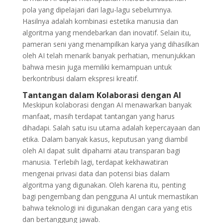
pola yang dipelajari dari lagu-lagu sebelumnya.
Hasilnya adalah kombinasi estetika manusia dan
algoritma yang mendebarkan dan inovatif. Selain itu,
pameran seni yang menampilkan karya yang dihasilkan
oleh AI telah menarik banyak perhatian, menunjukkan
bahwa mesin juga memiliki kemampuan untuk
berkontribusi dalam ekspresi kreatif.
Tantangan dalam Kolaborasi dengan AI
Meskipun kolaborasi dengan AI menawarkan banyak
manfaat, masih terdapat tantangan yang harus
dihadapi. Salah satu isu utama adalah kepercayaan dan
etika. Dalam banyak kasus, keputusan yang diambil
oleh AI dapat sulit dipahami atau transparan bagi
manusia. Terlebih lagi, terdapat kekhawatiran
mengenai privasi data dan potensi bias dalam
algoritma yang digunakan. Oleh karena itu, penting
bagi pengembang dan pengguna AI untuk memastikan
bahwa teknologi ini digunakan dengan cara yang etis
dan bertanggung jawab.